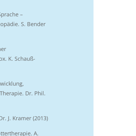
prache –
gopädie. S. Bender
her
ox. K. Schauß-
wicklung,
herapie. Dr. Phil.
r. J. Kramer (2013)
tertherapie. A.