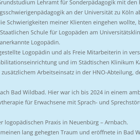
s Grundstudium Lehramt für Sonderpädagogik mit den
schwierigenpädagogik an der Universität zu Köln ab. 
die Schwierigkeiten meiner Klienten eingehen wollte,
 Staatlichen Schule für Logopäden am Universitätsk
h anerkannte Logopädin.
gestellte Logopädin und als Freie Mitarbeiterin in v
ilitationseinrichtung und im Städtischen Klinikum Ka
 zusätzlichem Arbeitseinsatz in der HNO-Abteilung, d
nach Bad Wildbad. Hier war ich bis 2024 in einem am
vtherapie für Erwachsene mit Sprach- und Sprechstö
ner logopädischen Praxis in Neuenbürg – Arnbach.
h meinen lang gehegten Traum und eröffnete in Bad W