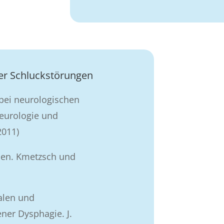
ter Schluckstörungen
 bei neurologischen
Neurologie und
2011)
ien.
Kmetzsch und
alen und
ner Dysphagie. J.